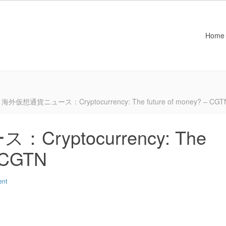
Home
海外仮想通貨ニュース：Cryptocurrency: The future of money? – CGT
yptocurrency: The
– CGTN
ent