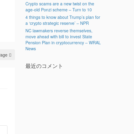
Crypto scams are a new twist on the
age-old Ponzi scheme – Turn to 10
4 things to know about Trump’s plan for
a ‘crypto strategic reserve’ – NPR
NC lawmakers reverse themselves,
move ahead with bill to invest State
Pension Plan in cryptocurrency – WRAL
News
Page
最近のコメント