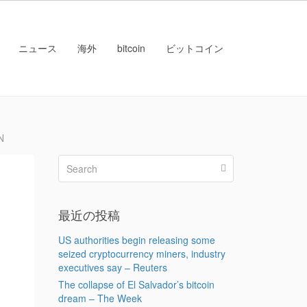
ニュース
海外
bitcoin
ビットコイン
N
最近の投稿
US authorities begin releasing some
seized cryptocurrency miners, industry
executives say – Reuters
The collapse of El Salvador’s bitcoin
dream – The Week