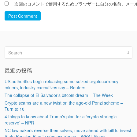
次回のコメントで使用するためブラウザーに自分の名前、メー
Post Comment
最近の投稿
US authorities begin releasing some seized cryptocurrency
miners, industry executives say – Reuters
The collapse of El Salvador’s bitcoin dream – The Week
Crypto scams are a new twist on the age-old Ponzi scheme –
Turn to 10
4 things to know about Trump’s plan for a ‘crypto strategic
reserve’ – NPR
NC lawmakers reverse themselves, move ahead with bill to invest
State Pension Plan in cryptocurrency – WRAL News