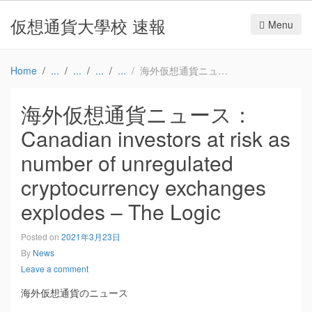
仮想通貨大學校 速報
Menu
Home
海外仮想通貨ニュース：Canadian investors at risk as number of unregulated cryptocurrency exchanges explodes – The Logic
海外仮想通貨ニュース：
Canadian investors at risk as
number of unregulated
cryptocurrency exchanges
explodes – The Logic
Posted on
2021年3月23日
By
News
Leave a comment
海外仮想通貨のニュース