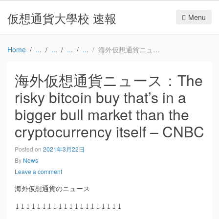
仮想通貨大學校 速報
Menu
Home
海外仮想通貨ニュース：The risky bitcoin buy that’s in a bigger bull market than the cryptocurrency itself – CNBC
海外仮想通貨ニュース：The
risky bitcoin buy that’s in a
bigger bull market than the
cryptocurrency itself – CNBC
Posted on
2021年3月22日
By
News
Leave a comment
海外仮想通貨のニュース
↓↓↓↓↓↓↓↓↓↓↓↓↓↓↓↓↓↓↓↓