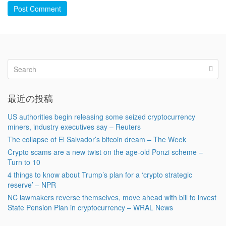
Post Comment
最近の投稿
US authorities begin releasing some seized cryptocurrency
miners, industry executives say – Reuters
The collapse of El Salvador’s bitcoin dream – The Week
Crypto scams are a new twist on the age-old Ponzi scheme –
Turn to 10
4 things to know about Trump’s plan for a ‘crypto strategic
reserve’ – NPR
NC lawmakers reverse themselves, move ahead with bill to invest
State Pension Plan in cryptocurrency – WRAL News