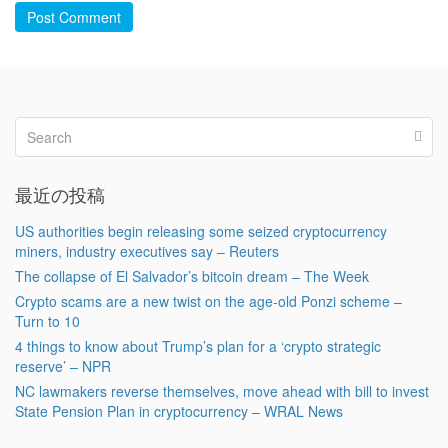
Post Comment
最近の投稿
US authorities begin releasing some seized cryptocurrency
miners, industry executives say – Reuters
The collapse of El Salvador’s bitcoin dream – The Week
Crypto scams are a new twist on the age-old Ponzi scheme –
Turn to 10
4 things to know about Trump’s plan for a ‘crypto strategic
reserve’ – NPR
NC lawmakers reverse themselves, move ahead with bill to invest
State Pension Plan in cryptocurrency – WRAL News