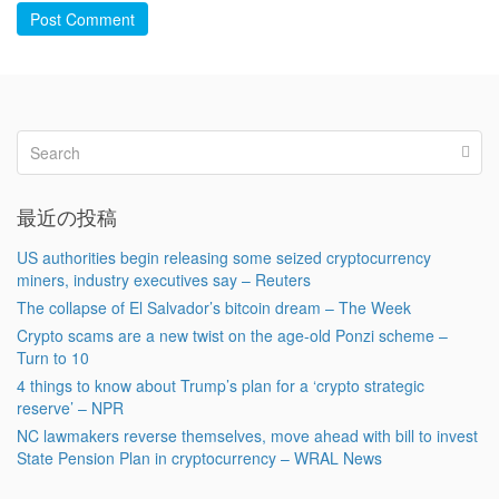
Post Comment
最近の投稿
US authorities begin releasing some seized cryptocurrency
miners, industry executives say – Reuters
The collapse of El Salvador’s bitcoin dream – The Week
Crypto scams are a new twist on the age-old Ponzi scheme –
Turn to 10
4 things to know about Trump’s plan for a ‘crypto strategic
reserve’ – NPR
NC lawmakers reverse themselves, move ahead with bill to invest
State Pension Plan in cryptocurrency – WRAL News