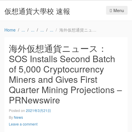
仮想通貨大學校 速報
Menu
Home
海外仮想通貨ニュース：SOS Installs Second Batch of 5,000 Cryptocurrency Miners and Gives First Quarter Mining Projections – PRNewswire
海外仮想通貨ニュース：
SOS Installs Second Batch
of 5,000 Cryptocurrency
Miners and Gives First
Quarter Mining Projections –
PRNewswire
Posted on
2021年3月21日
By
News
Leave a comment