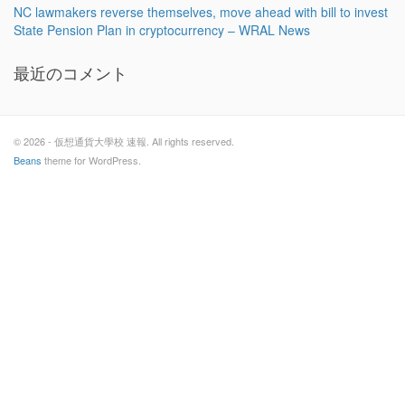
NC lawmakers reverse themselves, move ahead with bill to invest
State Pension Plan in cryptocurrency – WRAL News
最近のコメント
© 2026 - 仮想通貨大學校 速報. All rights reserved.
Beans
theme for WordPress.