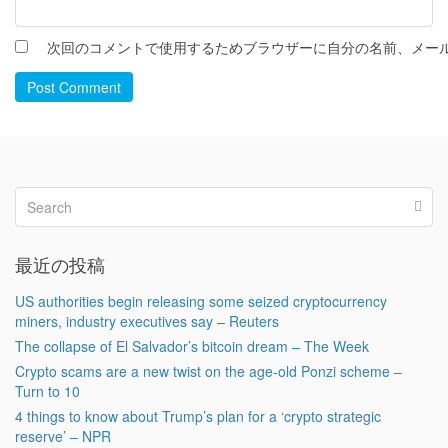
次回のコメントで使用するためブラウザーに自分の名前、メー
Post Comment
最近の投稿
US authorities begin releasing some seized cryptocurrency
miners, industry executives say – Reuters
The collapse of El Salvador’s bitcoin dream – The Week
Crypto scams are a new twist on the age-old Ponzi scheme –
Turn to 10
4 things to know about Trump’s plan for a ‘crypto strategic
reserve’ – NPR