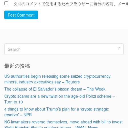
次回のコメントで使用するためブラウザーに自分の名前、メー
Post Comment
最近の投稿
US authorities begin releasing some seized cryptocurrency
miners, industry executives say – Reuters
The collapse of El Salvador’s bitcoin dream – The Week
Crypto scams are a new twist on the age-old Ponzi scheme –
Turn to 10
4 things to know about Trump’s plan for a ‘crypto strategic
reserve’ – NPR
NC lawmakers reverse themselves, move ahead with bill to invest
State Pension Plan in cryptocurrency – WRAL News