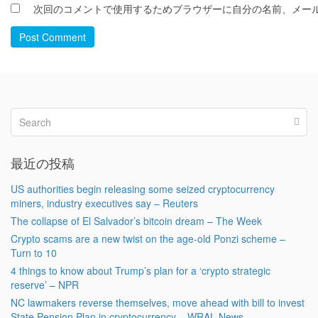
次回のコメントで使用するためブラウザーに自分の名前、メー
Post Comment
最近の投稿
US authorities begin releasing some seized cryptocurrency
miners, industry executives say – Reuters
The collapse of El Salvador’s bitcoin dream – The Week
Crypto scams are a new twist on the age-old Ponzi scheme –
Turn to 10
4 things to know about Trump’s plan for a ‘crypto strategic
reserve’ – NPR
NC lawmakers reverse themselves, move ahead with bill to invest
State Pension Plan in cryptocurrency – WRAL News