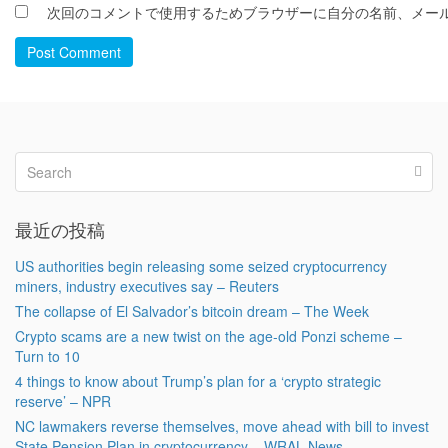
次回のコメントで使用するためブラウザーに自分の名前、メー
Post Comment
最近の投稿
US authorities begin releasing some seized cryptocurrency
miners, industry executives say – Reuters
The collapse of El Salvador’s bitcoin dream – The Week
Crypto scams are a new twist on the age-old Ponzi scheme –
Turn to 10
4 things to know about Trump’s plan for a ‘crypto strategic
reserve’ – NPR
NC lawmakers reverse themselves, move ahead with bill to invest
State Pension Plan in cryptocurrency – WRAL News