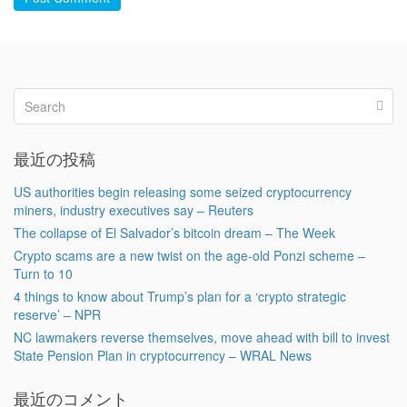
最近の投稿
US authorities begin releasing some seized cryptocurrency
miners, industry executives say – Reuters
The collapse of El Salvador’s bitcoin dream – The Week
Crypto scams are a new twist on the age-old Ponzi scheme –
Turn to 10
4 things to know about Trump’s plan for a ‘crypto strategic
reserve’ – NPR
NC lawmakers reverse themselves, move ahead with bill to invest
State Pension Plan in cryptocurrency – WRAL News
最近のコメント