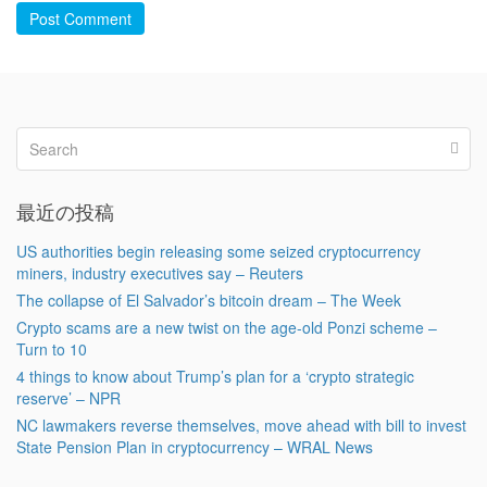
Post Comment
最近の投稿
US authorities begin releasing some seized cryptocurrency
miners, industry executives say – Reuters
The collapse of El Salvador’s bitcoin dream – The Week
Crypto scams are a new twist on the age-old Ponzi scheme –
Turn to 10
4 things to know about Trump’s plan for a ‘crypto strategic
reserve’ – NPR
NC lawmakers reverse themselves, move ahead with bill to invest
State Pension Plan in cryptocurrency – WRAL News