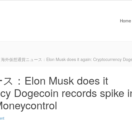
Home
海外仮想通貨ニュース：Elon Musk does it again: Cryptocurrency Dogecoin r
lon Musk does it
cy Dogecoin records spike i
 Moneycontrol
ent