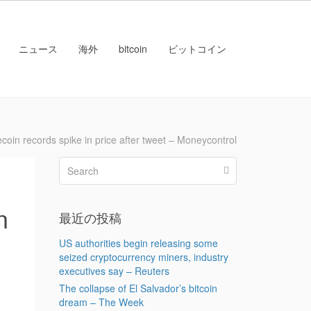
ニュース
海外
bitcoin
ビットコイン
ecords spike in price after tweet – Moneycontrol
n
最近の投稿
US authorities begin releasing some
seized cryptocurrency miners, industry
executives say – Reuters
The collapse of El Salvador’s bitcoin
dream – The Week