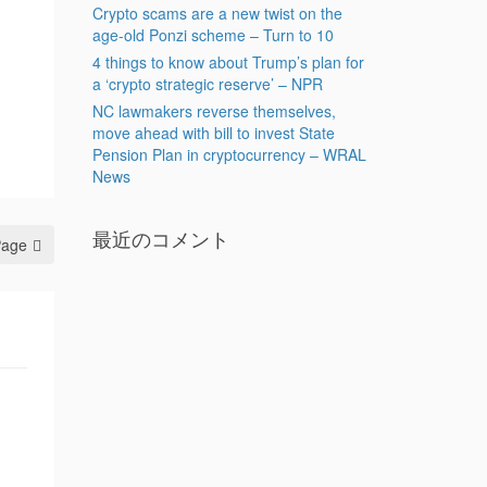
Crypto scams are a new twist on the
age-old Ponzi scheme – Turn to 10
4 things to know about Trump’s plan for
a ‘crypto strategic reserve’ – NPR
NC lawmakers reverse themselves,
move ahead with bill to invest State
Pension Plan in cryptocurrency – WRAL
News
最近のコメント
Page