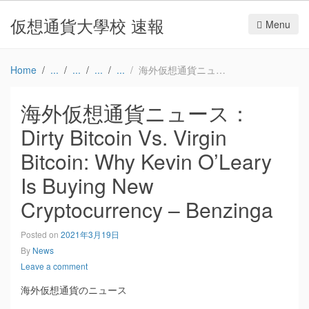
仮想通貨大學校 速報
Menu
Home
海外仮想通貨ニュース：Dirty Bitcoin Vs. Virgin Bitcoin: Why Kevin O’Leary Is Buying New Cryptocurrency – Benzinga
海外仮想通貨ニュース：
Dirty Bitcoin Vs. Virgin
Bitcoin: Why Kevin O’Leary
Is Buying New
Cryptocurrency – Benzinga
Posted on
2021年3月19日
By
News
Leave a comment
海外仮想通貨のニュース