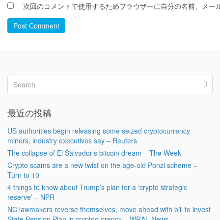
次回のコメントで使用するためブラウザーに自分の名前、メー
Post Comment
最近の投稿
US authorities begin releasing some seized cryptocurrency
miners, industry executives say – Reuters
The collapse of El Salvador’s bitcoin dream – The Week
Crypto scams are a new twist on the age-old Ponzi scheme –
Turn to 10
4 things to know about Trump’s plan for a ‘crypto strategic
reserve’ – NPR
NC lawmakers reverse themselves, move ahead with bill to invest
State Pension Plan in cryptocurrency – WRAL News