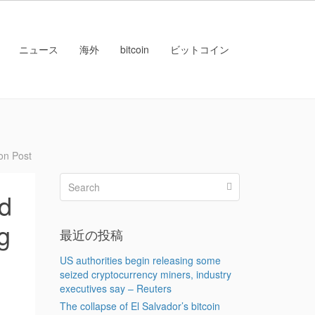
ニュース
海外
bitcoin
ビットコイン
on Post
d
g
最近の投稿
US authorities begin releasing some
seized cryptocurrency miners, industry
executives say – Reuters
The collapse of El Salvador’s bitcoin