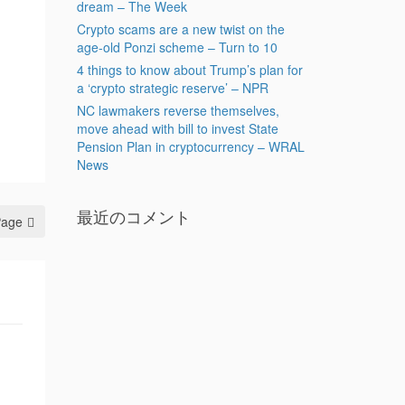
dream – The Week
Crypto scams are a new twist on the
age-old Ponzi scheme – Turn to 10
4 things to know about Trump’s plan for
a ‘crypto strategic reserve’ – NPR
NC lawmakers reverse themselves,
move ahead with bill to invest State
Pension Plan in cryptocurrency – WRAL
News
最近のコメント
Page