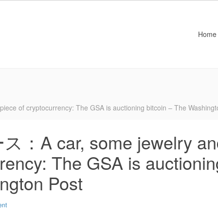
Home
f cryptocurrency: The GSA is auctioning bitcoin – The Washingt
car, some jewelry an
rrency: The GSA is auctionin
ington Post
ent