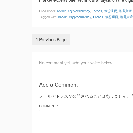
market experts offer technical analysis on the digi
Filed under:
bitcoin
,
cryptocurrency
,
Forbes
,
仮想通貨
,
暗号資産
Tagged with:
bitcoin
,
cryptocurrency
,
Forbes
,
仮想通貨
,
暗号資産
Previous Page
No comment yet, add your voice below!
Add a Comment
メールアドレスが公開されることはありません。
COMMENT *