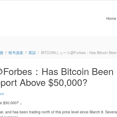
Home
貨
暗号資産
英語
BITCOINニュース@Forbes：Has Bitcoin Been Bu
rbes：Has Bitcoin Been
pport Above $50,000?
ent
ove $50,000? 』
ear, and has been trading north of this price level since March 8. Severa