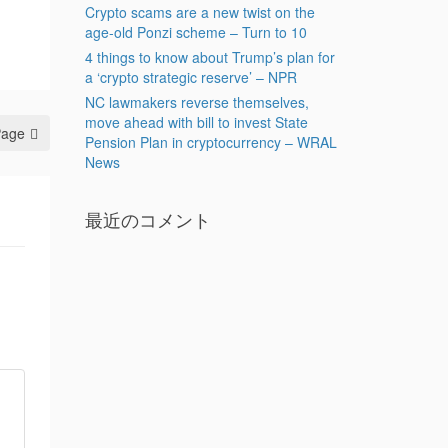
Crypto scams are a new twist on the
age-old Ponzi scheme – Turn to 10
4 things to know about Trump’s plan for
a ‘crypto strategic reserve’ – NPR
NC lawmakers reverse themselves,
move ahead with bill to invest State
Page
Pension Plan in cryptocurrency – WRAL
News
最近のコメント