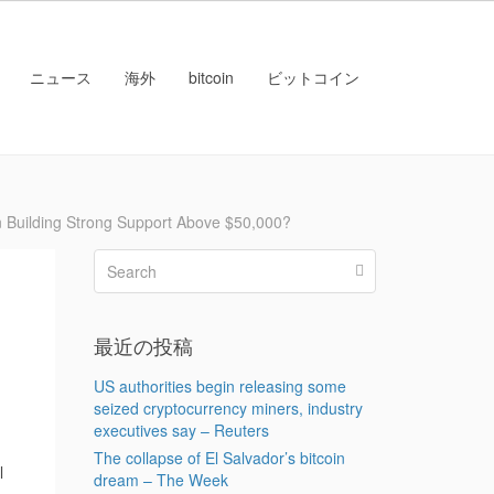
ニュース
海外
bitcoin
ビットコイン
ilding Strong Support Above $50,000?
最近の投稿
US authorities begin releasing some
seized cryptocurrency miners, industry
executives say – Reuters
The collapse of El Salvador’s bitcoin
l
dream – The Week