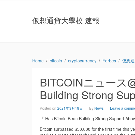
仮想通貨大學校 速報
Home
bitcoin
cryptocurrency
Forbes
仮想通
BITCOINニュース@Fo
Building Strong Su
Posted on
2021年3月18日
By
News
Leave a comm
『 Has Bitcoin Been Building Strong Support Ab
Bitcoin surpassed $50,000 for the first time this y