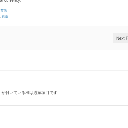
tal currency.
,
英語
,
英語
Next 
*
が付いている欄は必須項目です