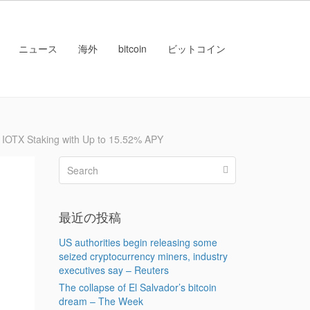
ニュース
海外
bitcoin
ビットコイン
X Staking with Up to 15.52% APY
最近の投稿
US authorities begin releasing some
seized cryptocurrency miners, industry
executives say – Reuters
The collapse of El Salvador’s bitcoin
dream – The Week