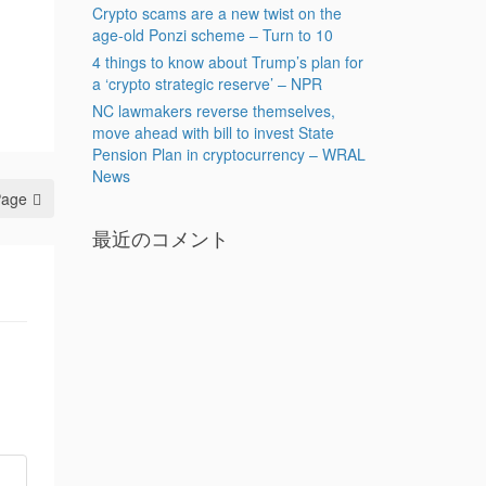
Crypto scams are a new twist on the
age-old Ponzi scheme – Turn to 10
4 things to know about Trump’s plan for
a ‘crypto strategic reserve’ – NPR
NC lawmakers reverse themselves,
move ahead with bill to invest State
Pension Plan in cryptocurrency – WRAL
News
Page
最近のコメント