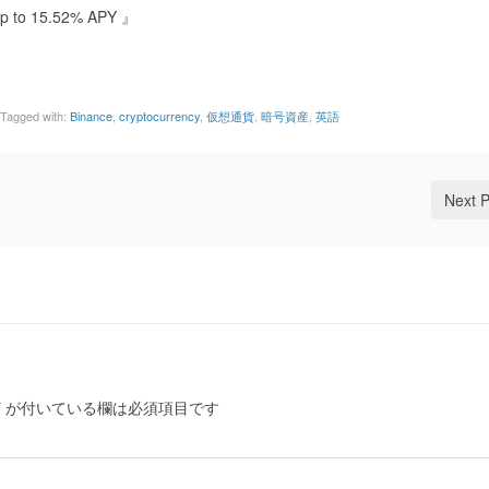
Up to 15.52% APY 』
Tagged with:
Binance
,
cryptocurrency
,
仮想通貨
,
暗号資産
,
英語
Next 
*
が付いている欄は必須項目です