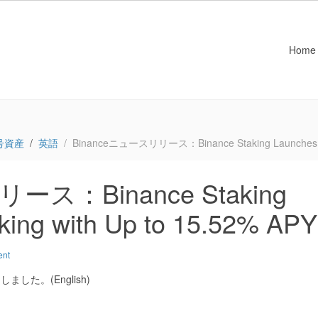
Home
号資産
英語
Binanceニュースリリース：Binance Staking Launches IOT
ース：Binance Staking
king with Up to 15.52% APY
ent
した。(English)