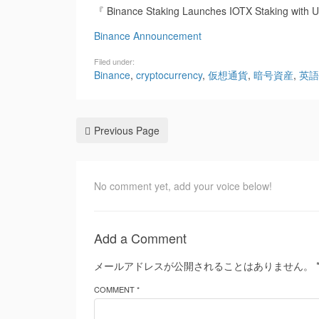
『 Binance Staking Launches IOTX Staking with 
Binance Announcement
Filed under:
Binance
,
cryptocurrency
,
仮想通貨
,
暗号資産
,
英語
Previous Page
No comment yet, add your voice below!
Add a Comment
メールアドレスが公開されることはありません。
COMMENT *