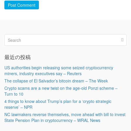
Post Comment
最近の投稿
US authorities begin releasing some seized cryptocurrency
miners, industry executives say – Reuters
The collapse of El Salvador’s bitcoin dream – The Week
Crypto scams are a new twist on the age-old Ponzi scheme –
Turn to 10
4 things to know about Trump’s plan for a ‘crypto strategic
reserve’ – NPR
NC lawmakers reverse themselves, move ahead with bill to invest
State Pension Plan in cryptocurrency – WRAL News