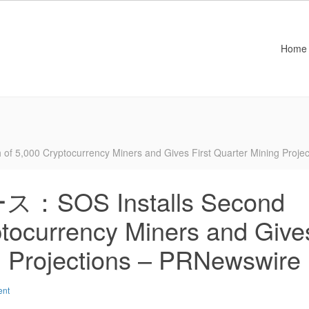
Home
0 Cryptocurrency Miners and Gives First Quarter Mining Projec
S Installs Second
ptocurrency Miners and Give
ng Projections – PRNewswire
ent