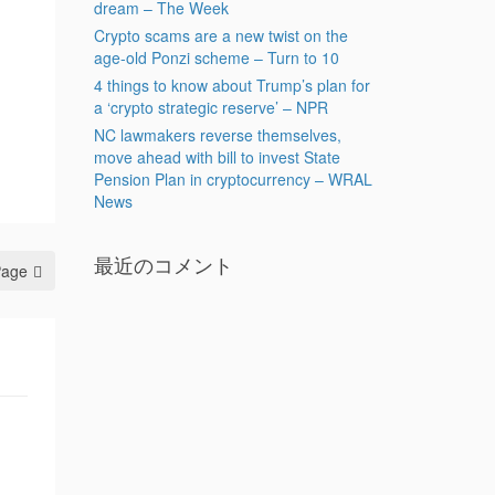
dream – The Week
Crypto scams are a new twist on the
age-old Ponzi scheme – Turn to 10
4 things to know about Trump’s plan for
a ‘crypto strategic reserve’ – NPR
NC lawmakers reverse themselves,
move ahead with bill to invest State
Pension Plan in cryptocurrency – WRAL
News
最近のコメント
Page