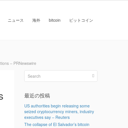
ニュース
海外
bitcoin
ビットコイン
tions – PRNewswire
s
最近の投稿
US authorities begin releasing some
seized cryptocurrency miners, industry
executives say – Reuters
The collapse of El Salvador’s bitcoin