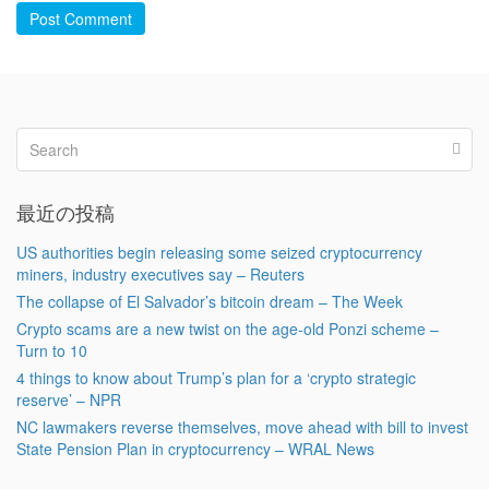
Post Comment
最近の投稿
US authorities begin releasing some seized cryptocurrency
miners, industry executives say – Reuters
The collapse of El Salvador’s bitcoin dream – The Week
Crypto scams are a new twist on the age-old Ponzi scheme –
Turn to 10
4 things to know about Trump’s plan for a ‘crypto strategic
reserve’ – NPR
NC lawmakers reverse themselves, move ahead with bill to invest
State Pension Plan in cryptocurrency – WRAL News