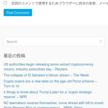
次回のコメントで使用するためブラウザーに自分の名前、メー
Post Comment
最近の投稿
US authorities begin releasing some seized cryptocurrency
miners, industry executives say – Reuters
The collapse of El Salvador’s bitcoin dream – The Week
Crypto scams are a new twist on the age-old Ponzi scheme –
Turn to 10
4 things to know about Trump’s plan for a ‘crypto strategic
reserve’ – NPR
NC lawmakers reverse themselves, move ahead with bill to invest
State Pension Plan in cryptocurrency – WRAL News