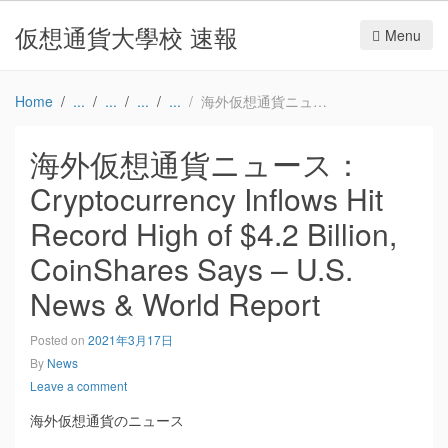
仮想通貨大學校 速報
Menu
Home
海外仮想通貨ニュース：Cryptocurrency Inflows Hit Record High of $4.2 Billion, CoinShares Says – U.S. News & World Report
海外仮想通貨ニュース：
Cryptocurrency Inflows Hit
Record High of $4.2 Billion,
CoinShares Says – U.S.
News & World Report
Posted on
2021年3月17日
By
News
Leave a comment
海外仮想通貨のニュース