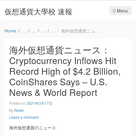
仮想通貨大學校 速報
Menu
Home
海外仮想通貨ニュース：Cryptocurrency Inflows Hit Record High of $4.2 Billion, CoinShares Says – U.S. News & World Report
海外仮想通貨ニュース：
Cryptocurrency Inflows Hit
Record High of $4.2 Billion,
CoinShares Says – U.S.
News & World Report
Posted on
2021年3月17日
By
News
Leave a comment
海外仮想通貨のニュース