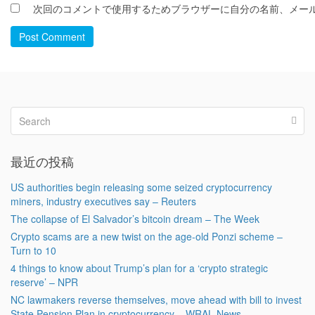
次回のコメントで使用するためブラウザーに自分の名前、メー
Post Comment
最近の投稿
US authorities begin releasing some seized cryptocurrency
miners, industry executives say – Reuters
The collapse of El Salvador’s bitcoin dream – The Week
Crypto scams are a new twist on the age-old Ponzi scheme –
Turn to 10
4 things to know about Trump’s plan for a ‘crypto strategic
reserve’ – NPR
NC lawmakers reverse themselves, move ahead with bill to invest
State Pension Plan in cryptocurrency – WRAL News