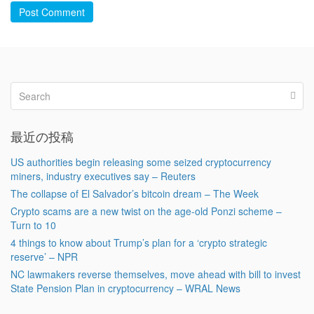
Post Comment
最近の投稿
US authorities begin releasing some seized cryptocurrency
miners, industry executives say – Reuters
The collapse of El Salvador’s bitcoin dream – The Week
Crypto scams are a new twist on the age-old Ponzi scheme –
Turn to 10
4 things to know about Trump’s plan for a ‘crypto strategic
reserve’ – NPR
NC lawmakers reverse themselves, move ahead with bill to invest
State Pension Plan in cryptocurrency – WRAL News