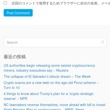
次回のコメントで使用するためブラウザーに自分の名前、メー
Post Comment
最近の投稿
US authorities begin releasing some seized cryptocurrency
miners, industry executives say – Reuters
The collapse of El Salvador’s bitcoin dream – The Week
Crypto scams are a new twist on the age-old Ponzi scheme –
Turn to 10
4 things to know about Trump’s plan for a ‘crypto strategic
reserve’ – NPR
NC lawmakers reverse themselves, move ahead with bill to invest
State Pension Plan in cryptocurrency – WRAL News