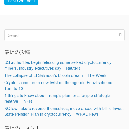
Post Comment
最近の投稿
US authorities begin releasing some seized cryptocurrency
miners, industry executives say – Reuters
The collapse of El Salvador’s bitcoin dream – The Week
Crypto scams are a new twist on the age-old Ponzi scheme –
Turn to 10
4 things to know about Trump’s plan for a ‘crypto strategic
reserve’ – NPR
NC lawmakers reverse themselves, move ahead with bill to invest
State Pension Plan in cryptocurrency – WRAL News
最近のコメント