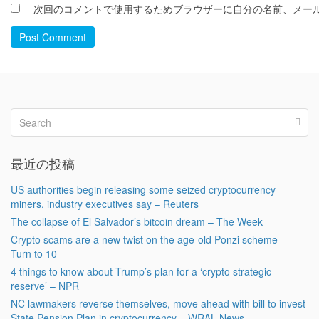
次回のコメントで使用するためブラウザーに自分の名前、メー
Post Comment
最近の投稿
US authorities begin releasing some seized cryptocurrency
miners, industry executives say – Reuters
The collapse of El Salvador’s bitcoin dream – The Week
Crypto scams are a new twist on the age-old Ponzi scheme –
Turn to 10
4 things to know about Trump’s plan for a ‘crypto strategic
reserve’ – NPR
NC lawmakers reverse themselves, move ahead with bill to invest
State Pension Plan in cryptocurrency – WRAL News