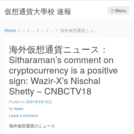
仮想通貨大學校 速報
Menu
Home
海外仮想通貨ニュース：Sitharaman’s comment on cryptocurrency is a positive sign: Wazir-X’s Nischal Shetty – CNBCTV18
海外仮想通貨ニュース：
Sitharaman’s comment on
cryptocurrency is a positive
sign: Wazir-X’s Nischal
Shetty – CNBCTV18
Posted on
2021年3月15日
By
News
Leave a comment
海外仮想通貨のニュース