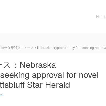
Home
海外仮想通貨ニュース：Nebraska cryptocurrency firm seeking approval for n
：Nebraska
 seeking approval for novel
ttsbluff Star Herald
ent