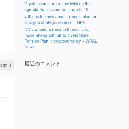
Crypto scams are a new twist on the
age-old Ponzi scheme – Turn to 10
4 things to know about Trump’s plan for
a ‘crypto strategic reserve’ – NPR
NC lawmakers reverse themselves,
move ahead with bill to invest State
Pension Plan in cryptocurrency – WRAL
News
最近のコメント
Page