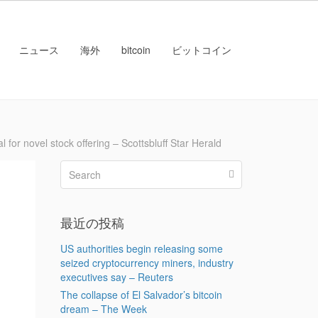
ニュース
海外
bitcoin
ビットコイン
ovel stock offering – Scottsbluff Star Herald
最近の投稿
US authorities begin releasing some
seized cryptocurrency miners, industry
executives say – Reuters
The collapse of El Salvador’s bitcoin
dream – The Week