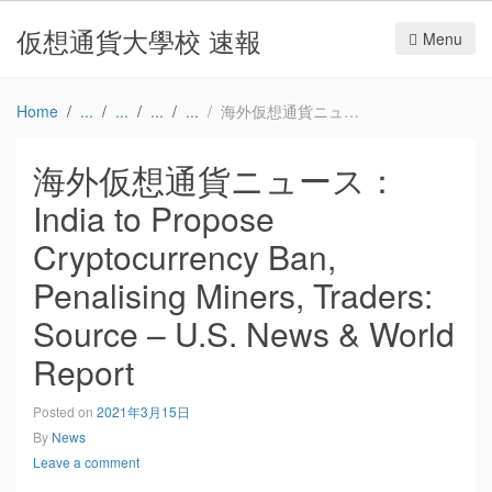
仮想通貨大學校 速報
Menu
Home
海外仮想通貨ニュース：India to Propose Cryptocurrency Ban, Penalising Miners, Traders: Source – U.S. News & World Report
海外仮想通貨ニュース：
India to Propose
Cryptocurrency Ban,
Penalising Miners, Traders:
Source – U.S. News & World
Report
Posted on
2021年3月15日
By
News
Leave a comment