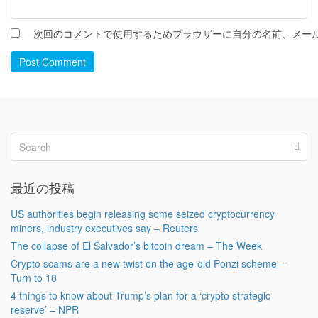
次回のコメントで使用するためブラウザーに自分の名前、メー
Post Comment
最近の投稿
US authorities begin releasing some seized cryptocurrency
miners, industry executives say – Reuters
The collapse of El Salvador’s bitcoin dream – The Week
Crypto scams are a new twist on the age-old Ponzi scheme –
Turn to 10
4 things to know about Trump’s plan for a ‘crypto strategic
reserve’ – NPR