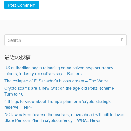
Post Comment
最近の投稿
US authorities begin releasing some seized cryptocurrency
miners, industry executives say – Reuters
The collapse of El Salvador’s bitcoin dream – The Week
Crypto scams are a new twist on the age-old Ponzi scheme –
Turn to 10
4 things to know about Trump’s plan for a ‘crypto strategic
reserve’ – NPR
NC lawmakers reverse themselves, move ahead with bill to invest
State Pension Plan in cryptocurrency – WRAL News