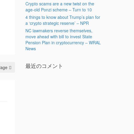
Crypto scams are a new twist on the
age-old Ponzi scheme – Turn to 10
4 things to know about Trump’s plan for
a ‘crypto strategic reserve’ – NPR
NC lawmakers reverse themselves,
move ahead with bill to invest State
Pension Plan in cryptocurrency – WRAL
News
最近のコメント
Page