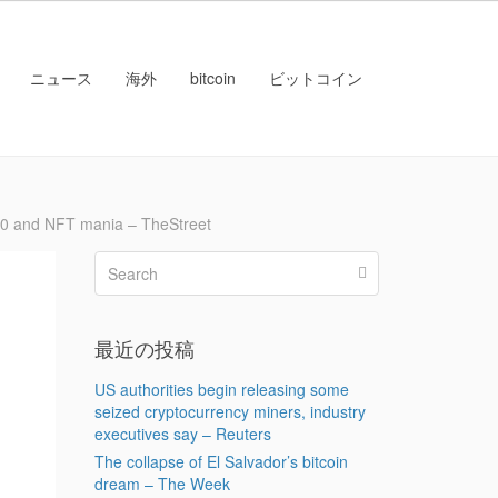
ニュース
海外
bitcoin
ビットコイン
and NFT mania – TheStreet
最近の投稿
US authorities begin releasing some
seized cryptocurrency miners, industry
executives say – Reuters
The collapse of El Salvador’s bitcoin
dream – The Week