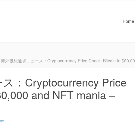
Home
海外仮想通貨ニュース：Cryptocurrency Price Check: Bitcoin to $60,000 
yptocurrency Price
$60,000 and NFT mania –
ent