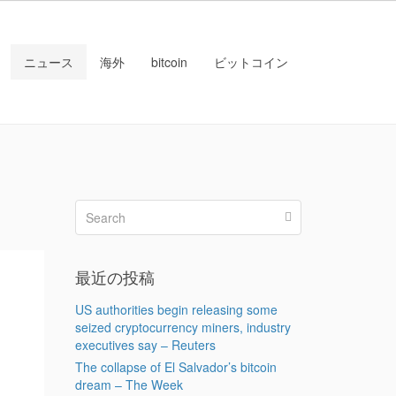
ニュース
海外
bitcoin
ビットコイン
最近の投稿
企
US authorities begin releasing some
seized cryptocurrency miners, industry
executives say – Reuters
The collapse of El Salvador’s bitcoin
dream – The Week