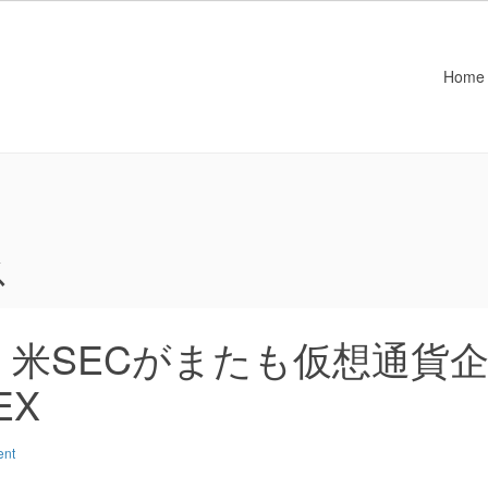
Home
ス
米SECがまたも仮想通貨
EX
ent