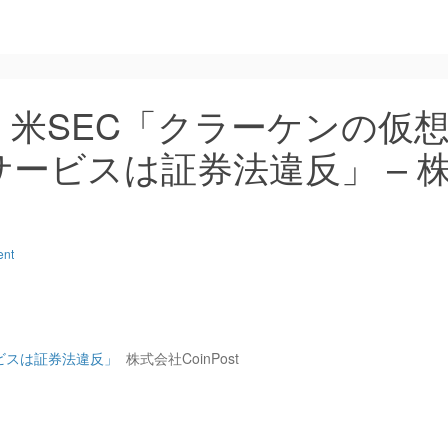
米SEC「クラーケンの仮
ービスは証券法違反」 – 
ent
ビスは証券法違反」
株式会社CoinPost