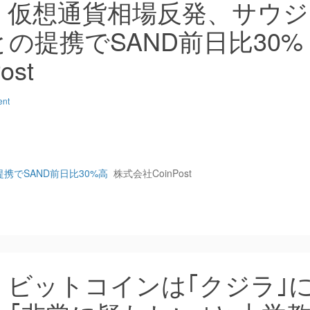
：仮想通貨相場反発、サウジ
の提携でSAND前日比30%
ost
ent
でSAND前日比30%高
株式会社CoinPost
ビットコインは｢クジラ｣