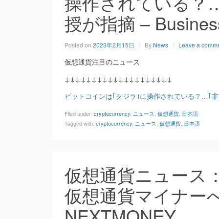
操作されている？…
授が指摘 – Business 
Posted on
2023年2月15日
By
News
Leave a comm
仮想通貨注目のニュース
↓↓↓↓↓↓↓↓↓↓↓↓↓↓↓↓↓↓↓↓
ビットコインは｢クジラ｣に操作されている？…｢
Filed under:
cryptocurrency
,
ニュース
,
仮想通貨
,
日本語
Tagged with:
cryptocurrency
,
ニュース
,
仮想通貨
,
日本語
仮想通貨ニュース
仮想通貨マイナーへの
NEXTMONEY