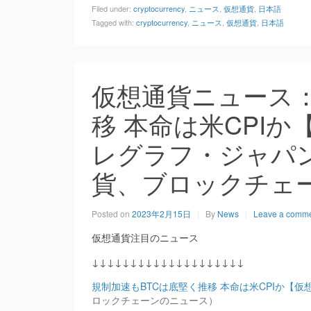
Filed under:
cryptocurrency
,
ニュース
,
仮想通貨
,
日本語
Tagged with:
cryptocurrency
,
ニュース
,
仮想通貨
,
日本語
仮想通貨ニュース：
移 本命は米CPIか
レグラフ・ジャパ
貨、ブロックチェ
Posted on
2023年2月15日
By
News
Leave a comm
仮想通貨注目のニュース
↓↓↓↓↓↓↓↓↓↓↓↓↓↓↓↓↓↓↓↓
規制加速もBTCは底堅く推移 本命は米CPIか【仮
ロックチェーンのニュース）