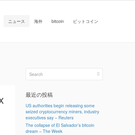
ニュース
海外
bitcoin
ビットコイン
最近の投稿
x
US authorities begin releasing some
seized cryptocurrency miners, industry
executives say – Reuters
The collapse of El Salvador’s bitcoin
dream – The Week