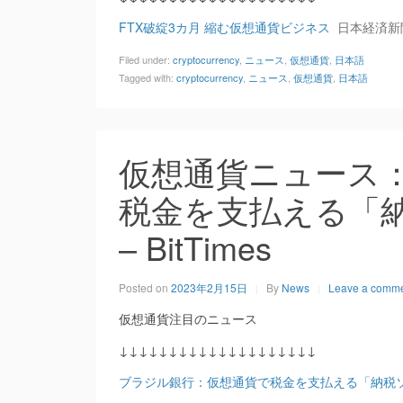
FTX破綻3カ月 縮む仮想通貨ビジネス
日本経済新
Filed under:
cryptocurrency
,
ニュース
,
仮想通貨
,
日本語
Tagged with:
cryptocurrency
,
ニュース
,
仮想通貨
,
日本語
仮想通貨ニュース
税金を支払える「
– BitTimes
Posted on
2023年2月15日
By
News
Leave a comm
仮想通貨注目のニュース
↓↓↓↓↓↓↓↓↓↓↓↓↓↓↓↓↓↓↓↓
ブラジル銀行：仮想通貨で税金を支払える「納税