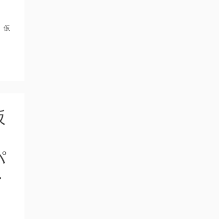
、仮
仮
・
パ
ー