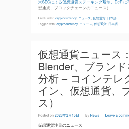
米SECによる仮想通貨ステーキング規制、DeFi
想通貨、ブロックチェーンのニュース）
Filed under:
cryptocurrency
,
ニュース
,
仮想通貨
,
日本語
Tagged with:
cryptocurrency
,
ニュース
,
仮想通貨
,
日本語
仮想通貨ニュース
Blender、ブラ
分析 – コインテ
イン、仮想通貨、
ス）
Posted on
2023年2月15日
By
News
Leave a comm
仮想通貨注目のニュース