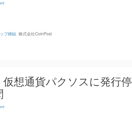
ent
シップ締結
株式会社CoinPost
：仮想通貨パクソスに発行停
聞
ent