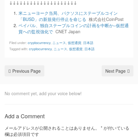
↓↓↓↓↓↓↓↓↓↓↓↓↓↓↓↓↓↓↓↓
米ニューヨーク当局、パクソスにステーブルコイン
「BUSD」の新規発行停止を命じる
株式会社CoinPost
ペイパル、独自ステーブルコインの計画を中断か–仮想通
貨への監視強化で
CNET Japan
Filed under:
cryptocurrency
,
ニュース
,
仮想通貨
,
日本語
Tagged with:
cryptocurrency
,
ニュース
,
仮想通貨
,
日本語
Previous Page
Next Page
No comment yet, add your voice below!
Add a Comment
メールアドレスが公開されることはありません。
*
が付いている
欄は必須項目です