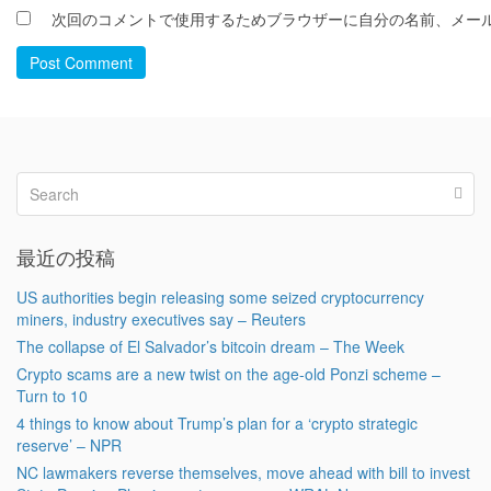
次回のコメントで使用するためブラウザーに自分の名前、メー
Post Comment
最近の投稿
US authorities begin releasing some seized cryptocurrency
miners, industry executives say – Reuters
The collapse of El Salvador’s bitcoin dream – The Week
Crypto scams are a new twist on the age-old Ponzi scheme –
Turn to 10
4 things to know about Trump’s plan for a ‘crypto strategic
reserve’ – NPR
NC lawmakers reverse themselves, move ahead with bill to invest