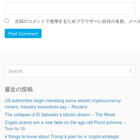
次回のコメントで使用するためブラウザーに自分の名前、メー
Post Comment
最近の投稿
US authorities begin releasing some seized cryptocurrency
miners, industry executives say – Reuters
The collapse of El Salvador’s bitcoin dream – The Week
Crypto scams are a new twist on the age-old Ponzi scheme –
Turn to 10
4 things to know about Trump’s plan for a ‘crypto strategic