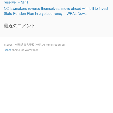
reserve’ – NPR
NC lawmakers reverse themselves, move ahead with bill to invest
State Pension Plan in cryptocurrency – WRAL News
最近のコメント
© 2026 - 仮想通貨大學校 速報. All rights reserved.
Beans
theme for WordPress.