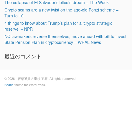
The collapse of El Salvador’s bitcoin dream – The Week
Crypto scams are a new twist on the age-old Ponzi scheme –
Turn to 10
4 things to know about Trump’s plan for a ‘crypto strategic
reserve’ – NPR
NC lawmakers reverse themselves, move ahead with bill to invest
State Pension Plan in cryptocurrency – WRAL News
最近のコメント
© 2026 - 仮想通貨大學校 速報. All rights reserved.
Beans
theme for WordPress.