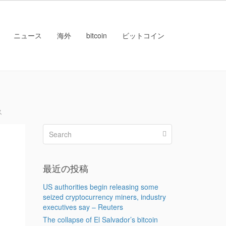
ニュース
海外
bitcoin
ビットコイン
ス
最近の投稿
US authorities begin releasing some
seized cryptocurrency miners, industry
executives say – Reuters
The collapse of El Salvador’s bitcoin