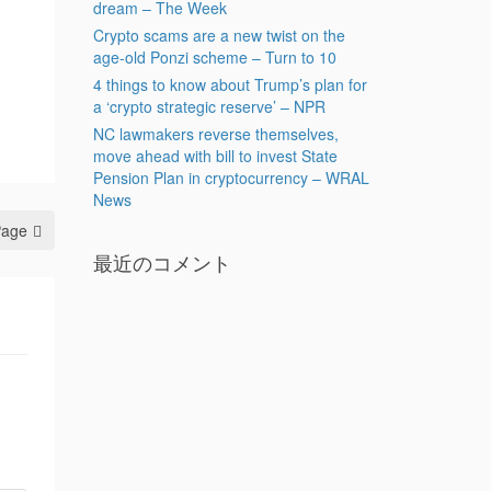
dream – The Week
Crypto scams are a new twist on the
age-old Ponzi scheme – Turn to 10
4 things to know about Trump’s plan for
a ‘crypto strategic reserve’ – NPR
NC lawmakers reverse themselves,
move ahead with bill to invest State
Pension Plan in cryptocurrency – WRAL
News
Page
最近のコメント