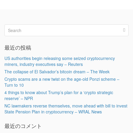
最近の投稿
US authorities begin releasing some seized cryptocurrency
miners, industry executives say – Reuters
The collapse of El Salvador’s bitcoin dream – The Week
Crypto scams are a new twist on the age-old Ponzi scheme –
Turn to 10
4 things to know about Trump’s plan for a ‘crypto strategic
reserve’ – NPR
NC lawmakers reverse themselves, move ahead with bill to invest
State Pension Plan in cryptocurrency – WRAL News
最近のコメント