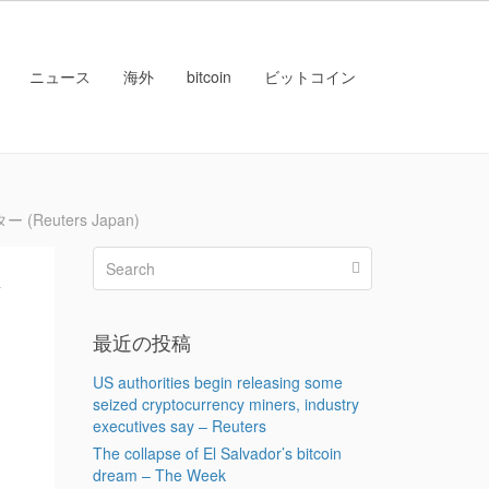
ニュース
海外
bitcoin
ビットコイン
uters Japan)
ド
最近の投稿
US authorities begin releasing some
seized cryptocurrency miners, industry
executives say – Reuters
The collapse of El Salvador’s bitcoin
dream – The Week