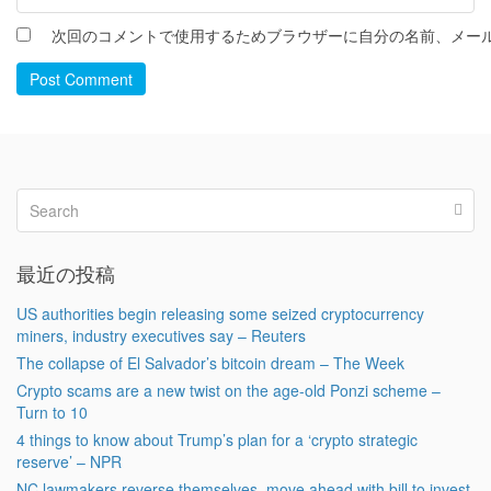
次回のコメントで使用するためブラウザーに自分の名前、メー
Post Comment
最近の投稿
US authorities begin releasing some seized cryptocurrency
miners, industry executives say – Reuters
The collapse of El Salvador’s bitcoin dream – The Week
Crypto scams are a new twist on the age-old Ponzi scheme –
Turn to 10
4 things to know about Trump’s plan for a ‘crypto strategic
reserve’ – NPR
NC lawmakers reverse themselves, move ahead with bill to invest