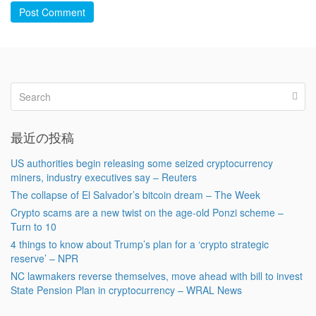
Post Comment
最近の投稿
US authorities begin releasing some seized cryptocurrency
miners, industry executives say – Reuters
The collapse of El Salvador’s bitcoin dream – The Week
Crypto scams are a new twist on the age-old Ponzi scheme –
Turn to 10
4 things to know about Trump’s plan for a ‘crypto strategic
reserve’ – NPR
NC lawmakers reverse themselves, move ahead with bill to invest
State Pension Plan in cryptocurrency – WRAL News