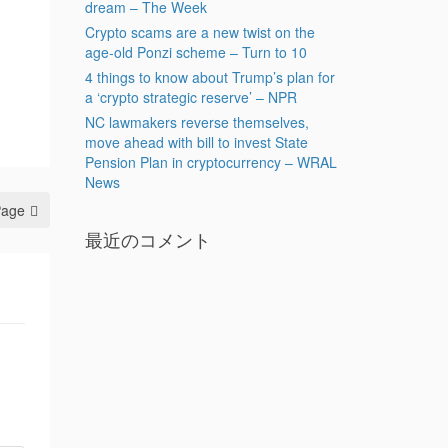
dream – The Week
Crypto scams are a new twist on the
age-old Ponzi scheme – Turn to 10
4 things to know about Trump’s plan for
a ‘crypto strategic reserve’ – NPR
NC lawmakers reverse themselves,
move ahead with bill to invest State
Pension Plan in cryptocurrency – WRAL
News
Page
最近のコメント