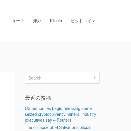
ニュース
海外
bitcoin
ビットコイン
最近の投稿
US authorities begin releasing some
seized cryptocurrency miners, industry
executives say – Reuters
The collapse of El Salvador’s bitcoin