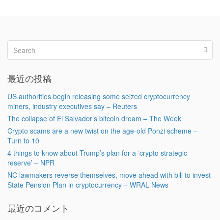
最近の投稿
US authorities begin releasing some seized cryptocurrency
miners, industry executives say – Reuters
The collapse of El Salvador’s bitcoin dream – The Week
Crypto scams are a new twist on the age-old Ponzi scheme –
Turn to 10
4 things to know about Trump’s plan for a ‘crypto strategic
reserve’ – NPR
NC lawmakers reverse themselves, move ahead with bill to invest
State Pension Plan in cryptocurrency – WRAL News
最近のコメント