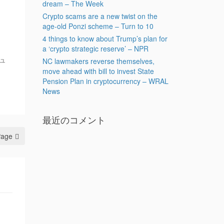
dream – The Week
Crypto scams are a new twist on the
age-old Ponzi scheme – Turn to 10
4 things to know about Trump’s plan for
a ‘crypto strategic reserve’ – NPR
ニュ
NC lawmakers reverse themselves,
move ahead with bill to invest State
Pension Plan in cryptocurrency – WRAL
News
最近のコメント
Page