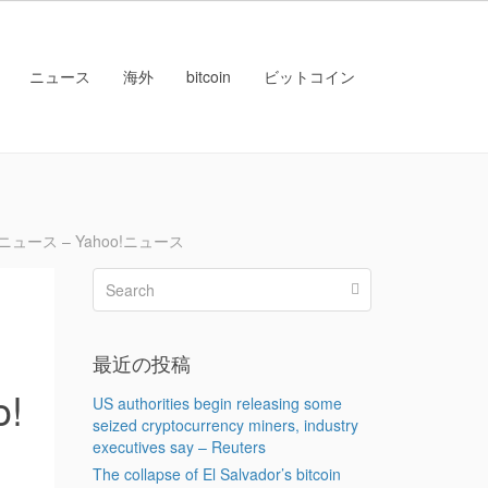
ニュース
海外
bitcoin
ビットコイン
ース – Yahoo!ニュース
ン
最近の投稿
o!
US authorities begin releasing some
seized cryptocurrency miners, industry
executives say – Reuters
The collapse of El Salvador’s bitcoin