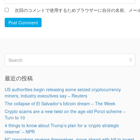
次回のコメントで使用するためブラウザーに自分の名前、メー
Post Comment
最近の投稿
US authorities begin releasing some seized cryptocurrency
miners, industry executives say – Reuters
The collapse of El Salvador’s bitcoin dream – The Week
Crypto scams are a new twist on the age-old Ponzi scheme –
Turn to 10
4 things to know about Trump’s plan for a ‘crypto strategic
reserve’ – NPR
NC lawmakers reverse themselves, move ahead with bill to invest