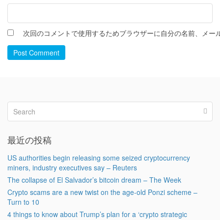
次回のコメントで使用するためブラウザーに自分の名前、メー
Post Comment
最近の投稿
US authorities begin releasing some seized cryptocurrency
miners, industry executives say – Reuters
The collapse of El Salvador’s bitcoin dream – The Week
Crypto scams are a new twist on the age-old Ponzi scheme –
Turn to 10
4 things to know about Trump’s plan for a ‘crypto strategic