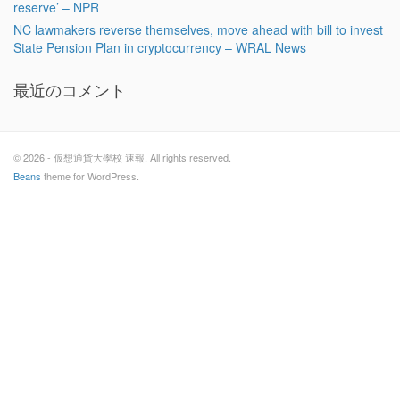
reserve’ – NPR
NC lawmakers reverse themselves, move ahead with bill to invest
State Pension Plan in cryptocurrency – WRAL News
最近のコメント
© 2026 - 仮想通貨大學校 速報. All rights reserved.
Beans
theme for WordPress.