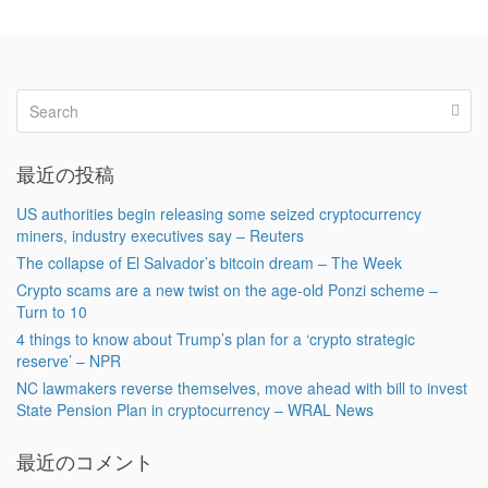
最近の投稿
US authorities begin releasing some seized cryptocurrency
miners, industry executives say – Reuters
The collapse of El Salvador’s bitcoin dream – The Week
Crypto scams are a new twist on the age-old Ponzi scheme –
Turn to 10
4 things to know about Trump’s plan for a ‘crypto strategic
reserve’ – NPR
NC lawmakers reverse themselves, move ahead with bill to invest
State Pension Plan in cryptocurrency – WRAL News
最近のコメント