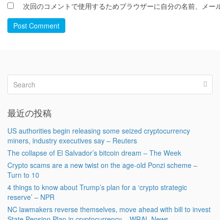
次回のコメントで使用するためブラウザーに自分の名前、メー
Post Comment
最近の投稿
US authorities begin releasing some seized cryptocurrency
miners, industry executives say – Reuters
The collapse of El Salvador’s bitcoin dream – The Week
Crypto scams are a new twist on the age-old Ponzi scheme –
Turn to 10
4 things to know about Trump’s plan for a ‘crypto strategic
reserve’ – NPR
NC lawmakers reverse themselves, move ahead with bill to invest
State Pension Plan in cryptocurrency – WRAL News