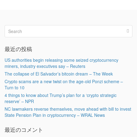
最近の投稿
US authorities begin releasing some seized cryptocurrency
miners, industry executives say – Reuters
The collapse of El Salvador’s bitcoin dream – The Week
Crypto scams are a new twist on the age-old Ponzi scheme –
Turn to 10
4 things to know about Trump’s plan for a ‘crypto strategic
reserve’ – NPR
NC lawmakers reverse themselves, move ahead with bill to invest
State Pension Plan in cryptocurrency – WRAL News
最近のコメント