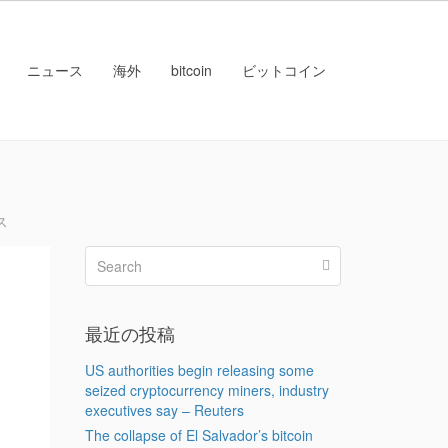
ニュース
海外
bitcoin
ビットコイン
ス
、
最近の投稿
US authorities begin releasing some
seized cryptocurrency miners, industry
executives say – Reuters
The collapse of El Salvador’s bitcoin