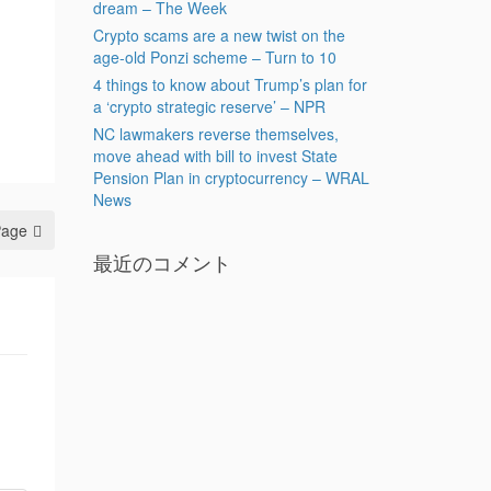
dream – The Week
Crypto scams are a new twist on the
age-old Ponzi scheme – Turn to 10
4 things to know about Trump’s plan for
a ‘crypto strategic reserve’ – NPR
NC lawmakers reverse themselves,
move ahead with bill to invest State
Pension Plan in cryptocurrency – WRAL
News
Page
最近のコメント