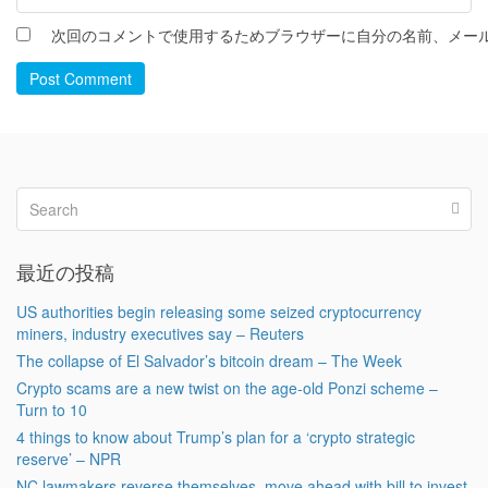
次回のコメントで使用するためブラウザーに自分の名前、メー
Post Comment
最近の投稿
US authorities begin releasing some seized cryptocurrency
miners, industry executives say – Reuters
The collapse of El Salvador’s bitcoin dream – The Week
Crypto scams are a new twist on the age-old Ponzi scheme –
Turn to 10
4 things to know about Trump’s plan for a ‘crypto strategic
reserve’ – NPR
NC lawmakers reverse themselves, move ahead with bill to invest