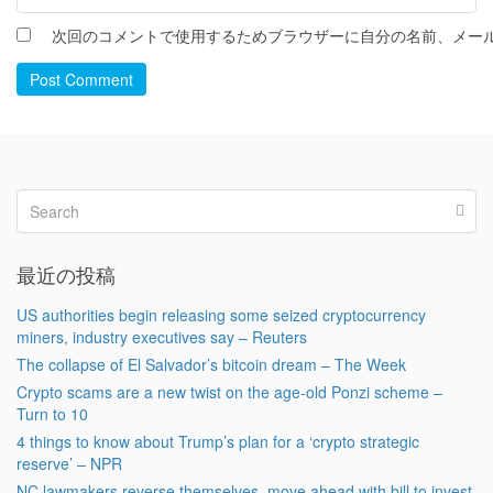
次回のコメントで使用するためブラウザーに自分の名前、メー
Post Comment
最近の投稿
US authorities begin releasing some seized cryptocurrency
miners, industry executives say – Reuters
The collapse of El Salvador’s bitcoin dream – The Week
Crypto scams are a new twist on the age-old Ponzi scheme –
Turn to 10
4 things to know about Trump’s plan for a ‘crypto strategic
reserve’ – NPR
NC lawmakers reverse themselves, move ahead with bill to invest